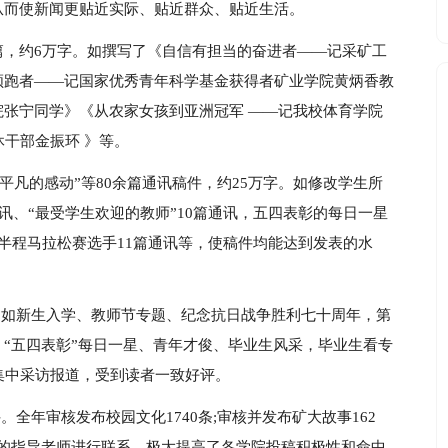
从而使新闻更贴近实际、贴近群众、贴近生活。
余篇，约6万字。如撰写了《自信有担当的奋进者——记采矿工
领跑者——记国家优秀青年科学基金获得者矿业学院黄炳香教
张宁同学》《从农家女孩到亚洲冠军 ——记我校体育学院
休干部金振环 》等。
“平凡的感动”等80余篇通讯稿件，约25万字。如修改学生所
讯、“最受学生欢迎的教师”10篇通讯，五四表彰的每日一星
半程马拉松赛选手11篇通讯等，使稿件均能达到发表的水
。如新生入学、教师节专题、纪念抗日战争胜利七十周年，第
“五四表彰”每日一星、青年才俊、毕业生风采，毕业生看专
集中采访报道，受到读者一致好评。
全年审核发布校园文化1740条;审核并发布矿大故事162
传的指导老师进行联系，极大提高了各学院投稿积极性和命中