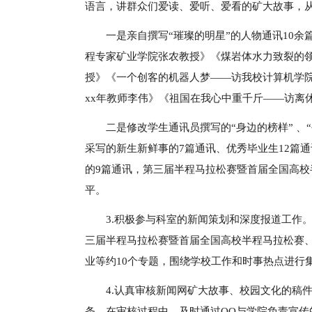
语言，讲群众们爱读、爱听、爱看的矿大故事，
一是亲自撰写“璀璨的明星”的人物通讯10
程专家矿业学院张农教授》《煤岩体水力致裂的
授》《一个创客的机器人梦——访我校计算机学院
xx年教师李伟》《祖国在我心中重千斤——访离
二是修改学生通讯员撰写的“身边的榜样” 、
采写的新生新鲜事的7篇通讯、优秀毕业生12篇通
的9篇通讯，第三届半程马拉松赛暨首届全国高校
平。
3.积极参与科室的新闻策划和深度报道工作
三届半程马拉松赛暨首届全国高校半程马拉松赛、
业等约10个专题，围绕学校工作和时事热点进行
4.认真审核新闻网矿大故事、校园文化的稿件。
条。在审核过程中，及时通过QQ与学院负责宣