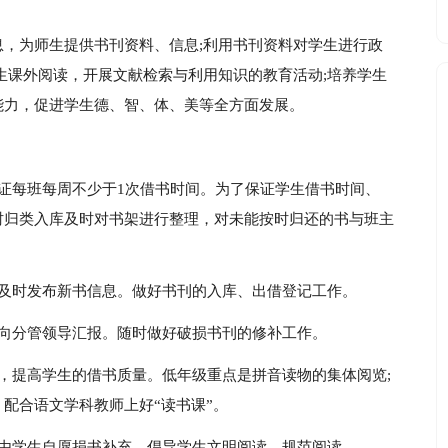
，为师生提供书刊资料、信息;利用书刊资料对学生进行政
生课外阅读，开展文献检索与利用知识的教育活动;培养学生
能力，促进学生德、智、体、美等全方面发展。
证每班每周不少于1次借书时间。为了保证学生借书时间、
时归类入库及时对书架进行整理，对未能按时归还的书与班主
并及时发布新书信息。做好书刊的入库、出借登记工作。
时向分管领导汇报。随时做好破损书刊的修补工作。
，提高学生的借书质量。低年级重点是拼音读物的集体阅览;
配合语文学科教师上好“读书课”。
，由学生自愿捐书补充，倡导学生文明阅读、规范阅读。